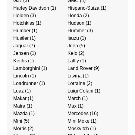
Gaz
(3)
GMC
(4)
Harley Davidson
(1)
Hispano-Suiza
(1)
Holden
(3)
Honda
(2)
Hotchkiss
(1)
Hudson
(1)
Humber
(1)
Hummer
(3)
Hustler
(1)
Isuzu
(1)
Jaguar
(7)
Jeep
(5)
Jensen
(1)
Keio
(2)
Keiths
(1)
Laffly
(1)
Lamborghini
(1)
Land Rover
(9)
Lincoln
(1)
Litvina
(1)
Loadrunner
(1)
Lorraine
(2)
Luaz
(1)
Luigi Colani
(1)
Makar
(1)
March
(1)
Matra
(1)
Max
(1)
Mazda
(1)
Mercedes
(16)
Mini
(5)
Mini Moke
(1)
Morris
(2)
Moskvitch
(1)