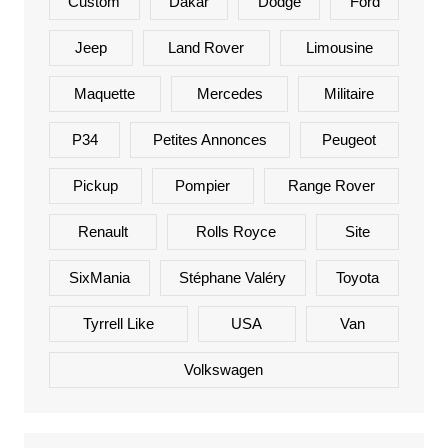
Custom
Dakar
Dodge
Ford
Jeep
Land Rover
Limousine
Maquette
Mercedes
Militaire
P34
Petites Annonces
Peugeot
Pickup
Pompier
Range Rover
Renault
Rolls Royce
Site
SixMania
Stéphane Valéry
Toyota
Tyrrell Like
USA
Van
Volkswagen