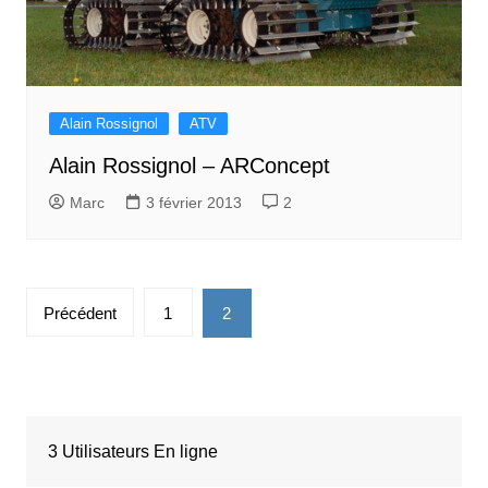
Alain Rossignol
ATV
Alain Rossignol – ARConcept
Marc
3 février 2013
2
Pagination
Précédent
1
2
des
publications
3 Utilisateurs En ligne