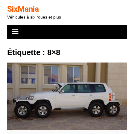
Aller
SixMania
au
Véhicules à six roues et plus
contenu
Étiquette :
8×8