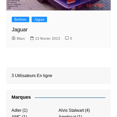
Berlines
Jaguar
Jaguar
Marc
13 février 2013
0
3 Utilisateurs En ligne
Marques
Adler
(1)
Alvis Stalwart
(4)
AMC
(1)
Amphicat
(1)