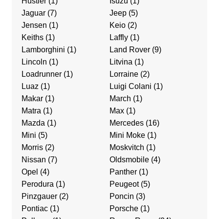
Hustler
(1)
Isuzu
(1)
Jaguar
(7)
Jeep
(5)
Jensen
(1)
Keio
(2)
Keiths
(1)
Laffly
(1)
Lamborghini
(1)
Land Rover
(9)
Lincoln
(1)
Litvina
(1)
Loadrunner
(1)
Lorraine
(2)
Luaz
(1)
Luigi Colani
(1)
Makar
(1)
March
(1)
Matra
(1)
Max
(1)
Mazda
(1)
Mercedes
(16)
Mini
(5)
Mini Moke
(1)
Morris
(2)
Moskvitch
(1)
Nissan
(7)
Oldsmobile
(4)
Opel
(4)
Panther
(1)
Perodura
(1)
Peugeot
(5)
Pinzgauer
(2)
Poncin
(3)
Pontiac
(1)
Porsche
(1)