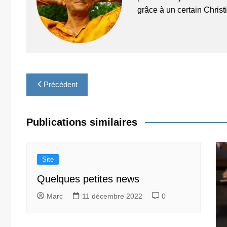
grâce à un certain Chris
Navigation
Précédent
de
l’article
Publications similaires
Site
Quelques petites news
Marc
11 décembre 2022
0