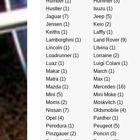
Humber
(1)
Hummer
(3)
Hustler
(1)
Isuzu
(1)
Jaguar
(7)
Jeep
(5)
Jensen
(1)
Keio
(2)
Keiths
(1)
Laffly
(1)
Lamborghini
(1)
Land Rover
(9)
Lincoln
(1)
Litvina
(1)
Loadrunner
(1)
Lorraine
(2)
Luaz
(1)
Luigi Colani
(1)
Makar
(1)
March
(1)
Matra
(1)
Max
(1)
Mazda
(1)
Mercedes
(16)
Mini
(5)
Mini Moke
(1)
Morris
(2)
Moskvitch
(1)
Nissan
(7)
Oldsmobile
(4)
Opel
(4)
Panther
(1)
Perodura
(1)
Peugeot
(5)
Pinzgauer
(2)
Poncin
(3)