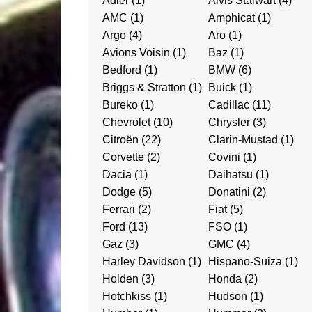
Adler
(1)
Alvis Stalwart
(4)
Tyrrell Like
Georges Barris
AMC
(1)
Amphicat
(1)
Camping Car
Gilles Poncin
Argo
(4)
Aro
(1)
Van
Stéphane Valery
Avions Voisin
(1)
Baz
(1)
Bedford
(1)
BMW
(6)
Cinéma
Pierre Tissier
Briggs & Stratton
(1)
Buick
(1)
Coffre à Jouets
Mike’s Garage
Bureko
(1)
Cadillac
(11)
Science Fiction
Constructeurs Indépendan
Chevrolet
(10)
Chrysler
(3)
Citroën
(22)
Clarin-Mustad
(1)
Spéciales
Corvette
(2)
Covini
(1)
Utilitaires
Dacia
(1)
Daihatsu
(1)
Poids Lourds
Dodge
(5)
Donatini
(2)
Ferrari
(2)
Fiat
(5)
Militaires Anciens
Ford
(13)
FSO
(1)
Militaires récents
Gaz
(3)
GMC
(4)
Harley Davidson
(1)
Hispano-Suiza
(1)
Holden
(3)
Honda
(2)
Hotchkiss
(1)
Hudson
(1)