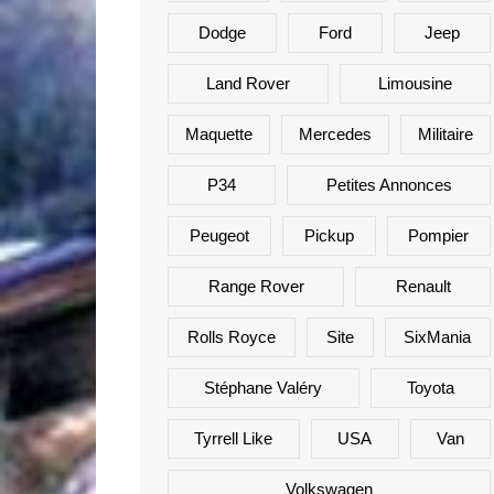
Dodge
Ford
Jeep
Land Rover
Limousine
Maquette
Mercedes
Militaire
P34
Petites Annonces
Peugeot
Pickup
Pompier
Range Rover
Renault
Rolls Royce
Site
SixMania
Stéphane Valéry
Toyota
Tyrrell Like
USA
Van
Volkswagen