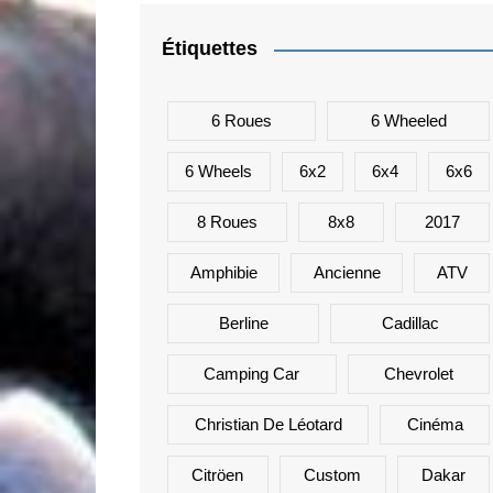
Étiquettes
6 Roues
6 Wheeled
6 Wheels
6x2
6x4
6x6
8 Roues
8x8
2017
Amphibie
Ancienne
ATV
Berline
Cadillac
Camping Car
Chevrolet
Christian De Léotard
Cinéma
Citröen
Custom
Dakar